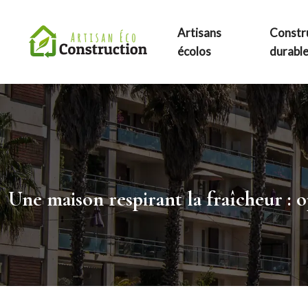
Artisans
Constr
écolos
durabl
Une maison respirant la fraîcheur : o