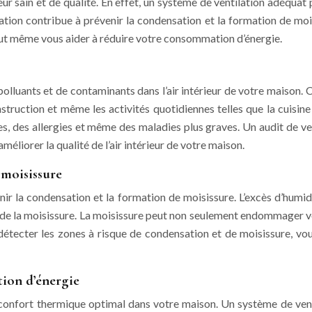
ieur sain et de qualité. En effet, un système de ventilation adéquat
ation contribue à prévenir la condensation et la formation de moisi
eut même vous aider à réduire votre consommation d’énergie.
lluants et de contaminants dans l’air intérieur de votre maison. C
truction et même les activités quotidiennes telles que la cuisine 
, des allergies et même des maladies plus graves. Un audit de ven
éliorer la qualité de l’air intérieur de votre maison.
 moisissure
nir la condensation et la formation de moisissure. L’excès d’humid
 de la moisissure. La moisissure peut non seulement endommager vos
 détecter les zones à risque de condensation et de moisissure, vo
tion d’énergie
n confort thermique optimal dans votre maison. Un système de vent