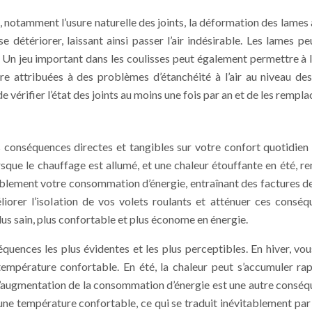
 notamment l’usure naturelle des joints, la déformation des lames a
se détériorer, laissant ainsi passer l’air indésirable. Les lames
Un jeu important dans les coulisses peut également permettre à l’ai
 attribuées à des problèmes d’étanchéité à l’air au niveau des 
vérifier l’état des joints au moins une fois par an et de les remplac
s conséquences directes et tangibles sur votre confort quotidie
rsque le chauffage est allumé, et une chaleur étouffante en été, 
blement votre consommation d’énergie, entraînant des factures de c
orer l’isolation de vos volets roulants et atténuer ces conséqu
lus sain, plus confortable et plus économe en énergie.
séquences les plus évidentes et les plus perceptibles. En hiver, v
empérature confortable. En été, la chaleur peut s’accumuler rap
L’augmentation de la consommation d’énergie est une autre conséq
ne température confortable, ce qui se traduit inévitablement par d