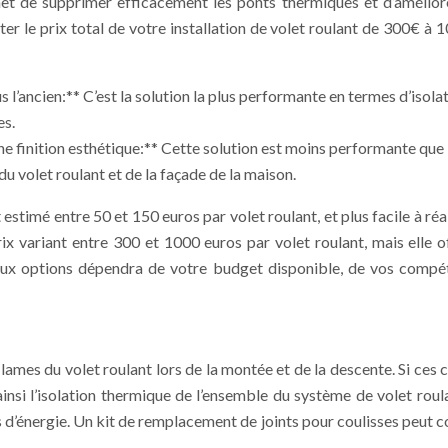
et de supprimer efficacement les ponts thermiques et d’améliorer 
nter le prix total de votre installation de volet roulant de 300€ 
s l’ancien:** C’est la solution la plus performante en termes d’isol
es.
ne finition esthétique:** Cette solution est moins performante que 
du volet roulant et de la façade de la maison.
t estimé entre 50 et 150 euros par volet roulant, et plus facile à 
prix variant entre 300 et 1000 euros par volet roulant, mais ell
s deux options dépendra de votre budget disponible, de vos compé
s lames du volet roulant lors de la montée et de la descente. Si ces
 ainsi l’isolation thermique de l’ensemble du système de volet roul
es d’énergie. Un kit de remplacement de joints pour coulisses peut 