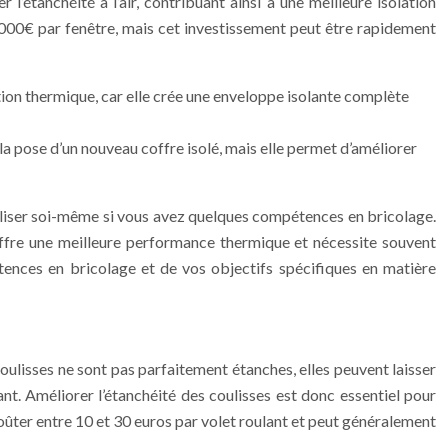
l’étanchéité à l’air, contribuant ainsi à une meilleure isolation
à 1000€ par fenêtre, mais cet investissement peut être rapidement
ation thermique, car elle crée une enveloppe isolante complète
la pose d’un nouveau coffre isolé, mais elle permet d’améliorer
réaliser soi-même si vous avez quelques compétences en bricolage.
e offre une meilleure performance thermique et nécessite souvent
tences en bricolage et de vos objectifs spécifiques en matière
 coulisses ne sont pas parfaitement étanches, elles peuvent laisser
ant. Améliorer l’étanchéité des coulisses est donc essentiel pour
coûter entre 10 et 30 euros par volet roulant et peut généralement