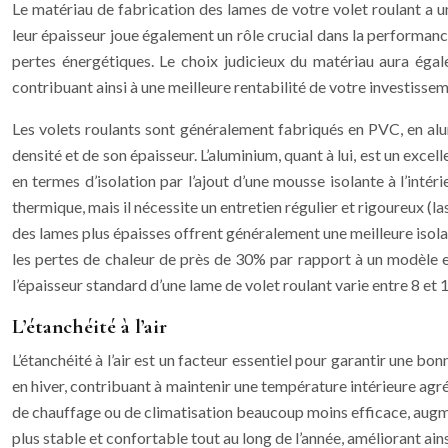
Le matériau de fabrication des lames de votre volet roulant a un
leur épaisseur joue également un rôle crucial dans la performance
pertes énergétiques. Le choix judicieux du matériau aura égal
contribuant ainsi à une meilleure rentabilité de votre investissem
Les volets roulants sont généralement fabriqués en PVC, en alu
densité et de son épaisseur. L’aluminium, quant à lui, est un exc
en termes d’isolation par l’ajout d’une mousse isolante à l’inté
thermique, mais il nécessite un entretien régulier et rigoureux (l
des lames plus épaisses offrent généralement une meilleure isol
les pertes de chaleur de près de 30% par rapport à un modèle en
l’épaisseur standard d’une lame de volet roulant varie entre 8 et 
L’étanchéité à l’air
L’étanchéité à l’air est un facteur essentiel pour garantir une b
en hiver, contribuant à maintenir une température intérieure agréa
de chauffage ou de climatisation beaucoup moins efficace, augm
plus stable et confortable tout au long de l’année, améliorant a