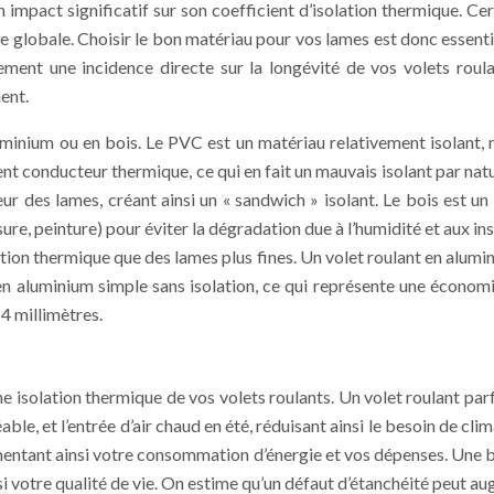
 impact significatif sur son coefficient d’isolation thermique. Cer
 globale. Choisir le bon matériau pour vos lames est donc essentie
ement une incidence directe sur la longévité de vos volets roul
ent.
minium ou en bois. Le PVC est un matériau relativement isolant, m
ellent conducteur thermique, ce qui en fait un mauvais isolant par 
rieur des lames, créant ainsi un « sandwich » isolant. Le bois est
asure, peinture) pour éviter la dégradation due à l’humidité et aux i
ation thermique que des lames plus fines. Un volet roulant en alum
 aluminium simple sans isolation, ce qui représente une économie 
14 millimètres.
onne isolation thermique de vos volets roulants. Un volet roulant 
ble, et l’entrée d’air chaud en été, réduisant ainsi le besoin de c
entant ainsi votre consommation d’énergie et vos dépenses. Une 
insi votre qualité de vie. On estime qu’un défaut d’étanchéité peut