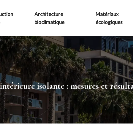
uction
Architecture
Matériaux
e
bioclimatique
écologiques
térieure isolante : mesures et résulta