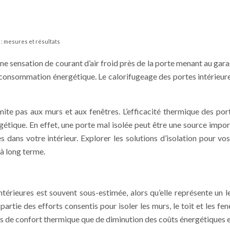
 : mesures et résultats
e sensation de courant d’air froid près de la porte menant au ga
 consommation énergétique. Le calorifugeage des portes intérieures
ite pas aux murs et aux fenêtres. L’efficacité thermique des porte
étique. En effet, une porte mal isolée peut être une source impor
ans votre intérieur. Explorer les solutions d’isolation pour vos
à long terme.
ntérieures est souvent sous-estimée, alors qu’elle représente un 
rtie des efforts consentis pour isoler les murs, le toit et les fen
mes de confort thermique que de diminution des coûts énergétiques 