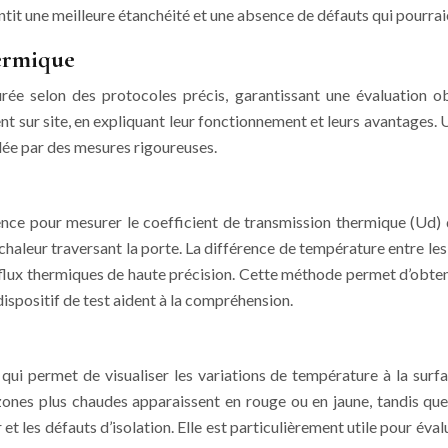
ntit une meilleure étanchéité et une absence de défauts qui pourrai
ermique
surée selon des protocoles précis, garantissant une évaluation o
ent sur site, en expliquant leur fonctionnement et leurs avantage
idée par des mesures rigoureuses.
ce pour mesurer le coefficient de transmission thermique (Ud) d’
de chaleur traversant la porte. La différence de température entre 
flux thermiques de haute précision. Cette méthode permet d’obteni
ispositif de test aident à la compréhension.
qui permet de visualiser les variations de température à la sur
zones plus chaudes apparaissent en rouge ou en jaune, tandis que
 et les défauts d’isolation. Elle est particulièrement utile pour éva