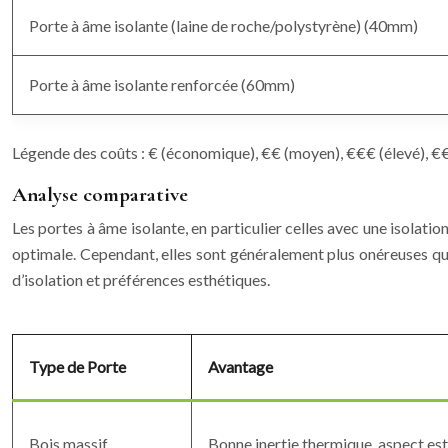
Porte à âme isolante (laine de roche/polystyrène) (40mm)
Porte à âme isolante renforcée (60mm)
Légende des coûts : € (économique), €€ (moyen), €€€ (élevé), €€
Analyse comparative
Les portes à âme isolante, en particulier celles avec une isolati
optimale. Cependant, elles sont généralement plus onéreuses que
d’isolation et préférences esthétiques.
Type de Porte
Avantage
Bois massif
Bonne inertie thermique, aspect est