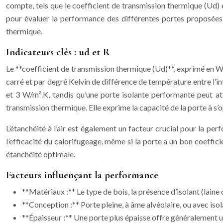
compte, tels que le coefficient de transmission thermique (Ud) et
pour évaluer la performance des différentes portes proposées 
thermique.
Indicateurs clés : ud et R
Le **coefficient de transmission thermique (Ud)**, exprimé en W/m²
carré et par degré Kelvin de différence de température entre l’inté
et 3 W/m².K, tandis qu’une porte isolante performante peut att
transmission thermique. Elle exprime la capacité de la porte à s’op
L’étanchéité à l’air est également un facteur crucial pour la pe
l’efficacité du calorifugeage, même si la porte a un bon coefficie
étanchéité optimale.
Facteurs influençant la performance
**Matériaux :** Le type de bois, la présence d’isolant (laine 
**Conception :** Porte pleine, à âme alvéolaire, ou avec isola
**Épaisseur :** Une porte plus épaisse offre généralement un