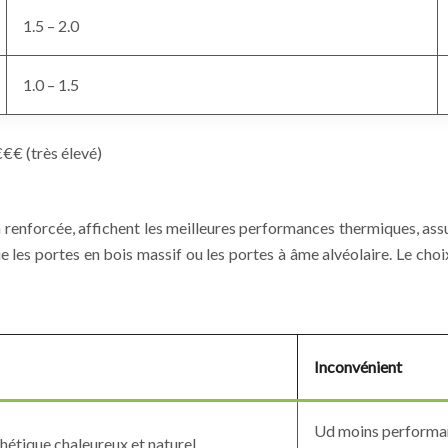
1.5 – 2.0
1.0 – 1.5
€€ (très élevé)
on renforcée, affichent les meilleures performances thermiques, ass
 les portes en bois massif ou les portes à âme alvéolaire. Le choi
Inconvénient
Ud moins performant
hétique chaleureux et naturel.