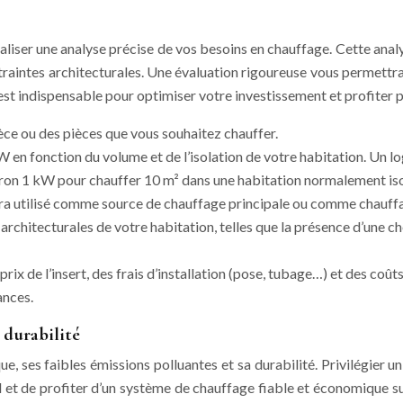
e réaliser une analyse précise de vos besoins en chauffage. Cette an
ntraintes architecturales. Une évaluation rigoureuse vous permettra 
 est indispensable pour optimiser votre investissement et profiter
èce ou des pièces que vous souhaitez chauffer.
 en fonction du volume et de l’isolation de votre habitation. Un l
viron 1 kW pour chauffer 10 m² dans une habitation normalement iso
sera utilisé comme source de chauffage principale ou comme chauff
rchitecturales de votre habitation, telles que la présence d’une ch
ix de l’insert, des frais d’installation (pose, tubage…) et des coû
ances.
 durabilité
e, ses faibles émissions polluantes et sa durabilité. Privilégier
t de profiter d’un système de chauffage fiable et économique sur l