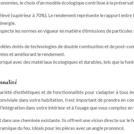
onomies, le choix d’un modèle écologique contribue à la préservation
levé (supérieur à 70%). Le rendement représente le rapport entre 
énergie.
respecte les normes en vigueur en matière d’émissions de particules
odèles dotés de technologies de double combustion et de post-com
antes et améliorant le rendement.
briqué avec des matériaux écologiques et durables, tels que la fonte,
onnalité
ariété d’esthétiques et de fonctionnalités pour s’adapter à tous les
viviale dans votre habitation. Il est important de prendre en co
l’intégration dans votre intérieur et à l’usage que vous comptez en 
dans une cheminée existante. Ils offrent une vision directe sur le f
ramique du feu. Idéals pour les pièces avec un angle prononcé.