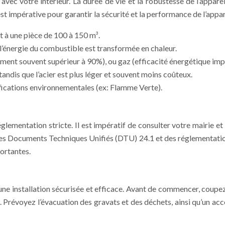
avec votre intérieur. La durée de vie et la robustesse de l’appar
st impérative pour garantir la sécurité et la performance de l’appar
 à une pièce de 100 à 150 m³.
’énergie du combustible est transformée en chaleur.
ement souvent supérieur à 90%), ou gaz (efficacité énergétique impo
tandis que l’acier est plus léger et souvent moins coûteux.
fications environnementales (ex: Flamme Verte).
églementation stricte. Il est impératif de consulter votre mairie e
es Documents Techniques Unifiés (DTU) 24.1 et des réglementations 
ortantes.
 installation sécurisée et efficace. Avant de commencer, coupez l
révoyez l’évacuation des gravats et des déchets, ainsi qu’un accès