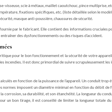
se-visseuse, scie à métaux, maillet caoutchouc, pince multiprise, et
pérature, fixations spécifiques, etc. (liste détaillée selon le modèl
sécurité, masque anti-poussière, chaussures de sécurité.
n fournie par le fabricant. Elle contient des informations cruciales
t entraîner des dysfonctionnements ou des risques d’accident.
umées
critique pour le bon fonctionnement et la sécurité de votre appare
s incendies. Il est donc primordial de suivre scrupuleusement les i
lculés en fonction de la puissance de l’appareil. Un conduit trop é
. Les normes imposent un diamètre minimal en fonction du débit de 
 corrosion, sa durabilité, et son étanchéité. La longueur du condu
 un bon tirage, il est conseillé de limiter la longueur totale du