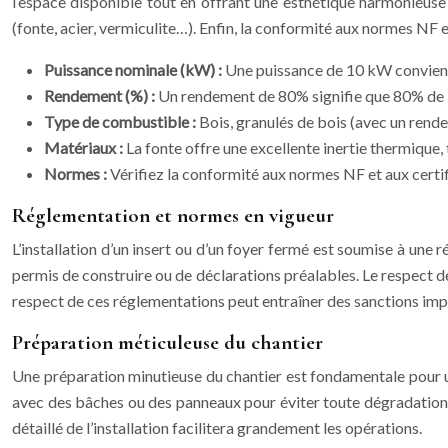
l’espace disponible tout en offrant une esthétique harmonieuse 
(fonte, acier, vermiculite…). Enfin, la conformité aux normes NF e
Puissance nominale (kW) :
Une puissance de 10 kW convient
Rendement (%) :
Un rendement de 80% signifie que 80% de l
Type de combustible :
Bois, granulés de bois (avec un rend
Matériaux :
La fonte offre une excellente inertie thermique, 
Normes :
Vérifiez la conformité aux normes NF et aux certi
Réglementation et normes en vigueur
L’installation d’un insert ou d’un foyer fermé est soumise à une r
permis de construire ou de déclarations préalables. Le respect d
respect de ces réglementations peut entraîner des sanctions imp
Préparation méticuleuse du chantier
Une préparation minutieuse du chantier est fondamentale pour une
avec des bâches ou des panneaux pour éviter toute dégradation. P
détaillé de l’installation facilitera grandement les opérations.