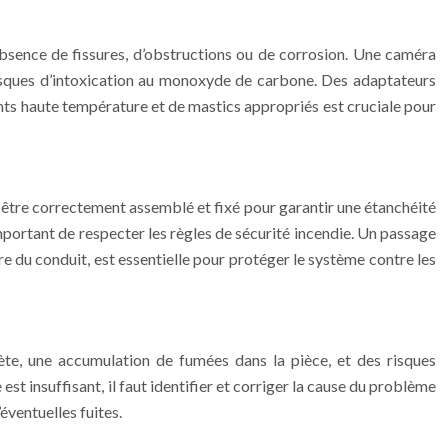
l’absence de fissures, d’obstructions ou de corrosion. Une caméra
s risques d’intoxication au monoxyde de carbone. Des adaptateurs
joints haute température et de mastics appropriés est cruciale pour
t être correctement assemblé et fixé pour garantir une étanchéité
t important de respecter les règles de sécurité incendie. Un passage
tre du conduit, est essentielle pour protéger le système contre les
lète, une accumulation de fumées dans la pièce, et des risques
est insuffisant, il faut identifier et corriger la cause du problème
ventuelles fuites.